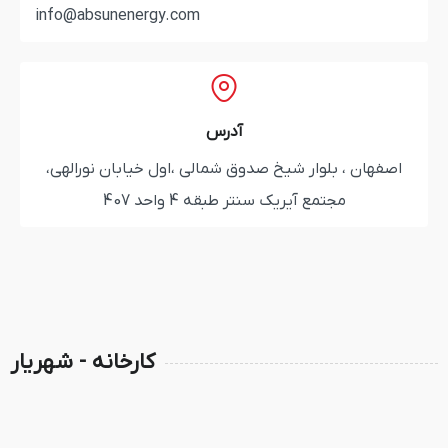
info@absunenergy.com
آدرس
ر شیخ صدوق شمالی ،اول خیابان نورالهی،
یریک سنتر طبقه 4 واحد 407
کارخانه - شهریار