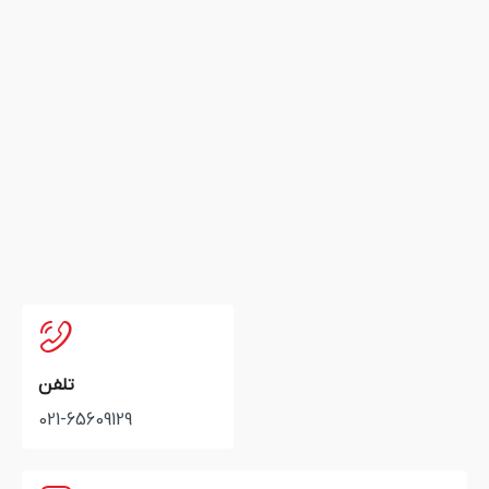
تلفن
021-65609129