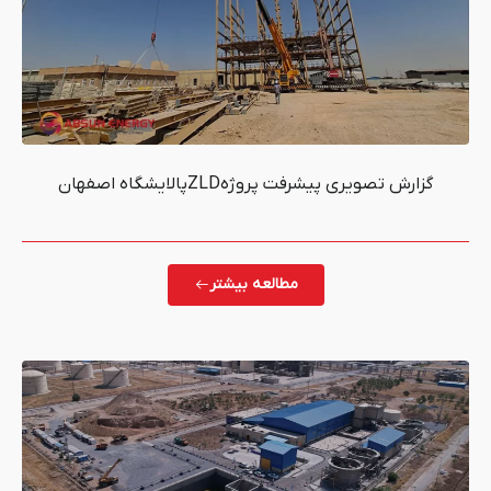
 پروژهZLDپالایشگاه اصفهان
مطالعه بیشتر